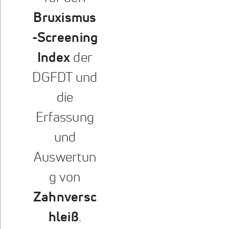
Bruxismus
-Screening
Index
der
DGFDT und
die
Erfassung
und
Auswertun
g von
Zahnversc
hleiß
.